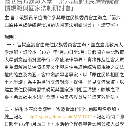
國立台北教育大學「第六屆原住民族傳統習
慣規範與國家法制研討會」
主 旨：
敬邀貴單位同仁參與原住民族委員會主辦之「第六
屆原住民族傳統習慣規範與國家法制研討會」，請查照。
說明：
一、 旨揭座談會由原住民族委員會主辦，國立臺北教育大
學承辦，訂於本（105）年4月30日至5月1日假國立臺北教育
大學創意館雨賢廳舉行。為使法律學界、實務界及社會大眾
更為瞭解憲法保障多元文化與原住民族傳統習慣規範之司法
權的確立及內涵，會中邀請學者專家，以「原住民族相關之
土地爭議」為主軸進行交流對談，提供一意見交流管道，以
建立原住民傳統習慣規範與國家法制相互溝通、瞭解之平
臺。希冀藉由本研討會議，蒐集各界意見並謀有效解決。
二、 檢附本座談會議程，敬邀貴單位同仁踴躍報名參加，
線上報名：
http：//goo.gl/forms/qninMMrBBF
，報名時間：即
日起至105年4月29日止。本活動全程參與者認列公務人員學