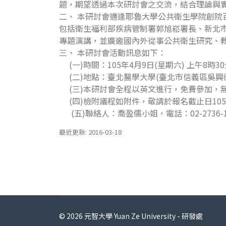
題，期望透過本次研討會之交流，結合理論與
二、 本研討會適逢耶魯大學公共衛生學院創院百週年，本
包括衛生福利部疾病管制署郭旭崧署長、新北
專題演講，並廣邀國內外從事公共衛生研究、
三、 本研討會活動訊息如下：
(一)時間：105年4月9日(星期六) 上午8
(二)地點：臺北醫學大學(臺北市信義區吳興
(三)本研討會全程以英文進行，免費參加
(四)檢附議程如附件，敬請於報名截止日105
(五)聯絡人：喬盈儒小姐，電話：02-2736-1
最近更新: 2016-03-18
© 2026 元智大學 Yuan Ze University - 研發處