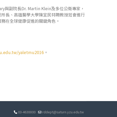
。
院長Dr. Martin Klein及多位公衛專家，
夏所長、高雄醫學大學陳宜民特聘教授蒞會進行
服務在全球健康促進的關鍵角色。
mu.edu.tw/yaletmu2016
。
03-4638800
rddept@saturn.yzu.edu.tw