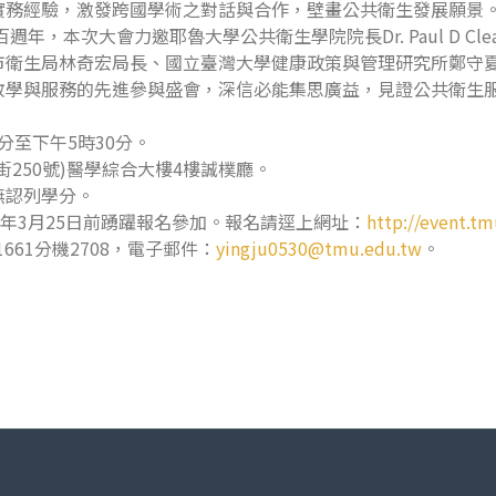
實務經驗，激發跨國學術之對話與合作，壁畫公共衛生發展願景
次大會力邀耶魯大學公共衛生學院院長Dr. Paul D Cleary與副
市衛生局林奇宏局長、國立臺灣大學健康政策與管理研究所鄭守
教學與服務的先進參與盛會，深信必能集思廣益，見證公共衛生
時30分至下午5時30分。
街250號)醫學綜合大樓4樓誠樸廳。
，無認列學分。
年3月25日前踴躍報名參加。報名請逕上網址：
http://event.t
661分機2708，電子郵件：
yingju0530@tmu.edu.tw
。