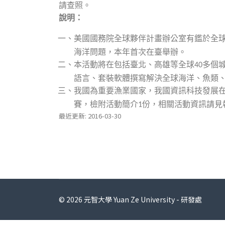
請查照。
說明：
美國國務院全球夥伴計畫辦公室有鑑於全
一、
海洋問題，本年首次在臺舉辦。
本活動將在包括臺北、高雄等全球
多個
二、
40
語言、套裝軟體撰寫解決全球海洋、魚類
我國為重要漁業國家，我國資訊科技發展
三、
賽，檢附活動簡介
份，相關活動資訊請見
1
最近更新: 2016-03-30
© 2026 元智大學 Yuan Ze University - 研發處