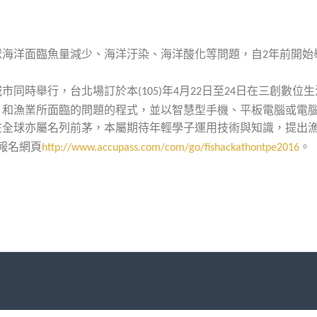
球海洋面臨魚量減少、海洋汙染、海洋酸化等問題，自
年前開始
2
城市同時舉行，台北場訂於本
年
月
日至
日在三創數位生
(105)
4
22
24
、和漁業所面臨的問題的程式，並以智慧型手機、平板電腦或電
在全球亦屬名列前茅，本屬期待年輕學子運用技術與知識，提出
報名網頁
。
http://www.accupass.com/com/go/fishackathontpe2016