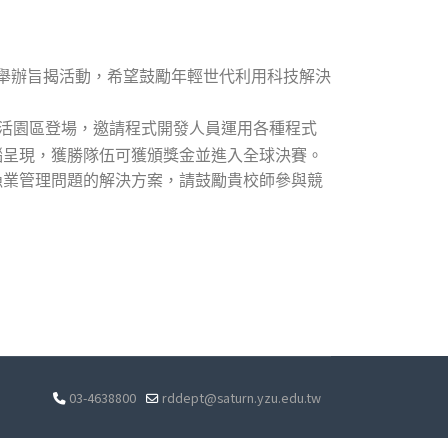
舉辦旨揭活動，希望鼓勵年輕世代利用科技解決
活園區登場，邀請程式開發人員運用各種程式
腦呈現，獲勝隊伍可獲頒獎金並進入全球決賽。
漁業管理問題的解決方案，請鼓勵貴校師參與競
03-4638800
rddept@saturn.yzu.edu.tw