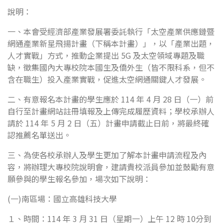
說明：
一、本會受經濟部產業發展署委託執行「太空產業供應鏈暨
網通產業新星飛揚計畫（下稱本計畫）」，以「產業出題，
人才實戰」方式，推動企業提出 5G 及太空領域專題及職
缺，徵集國內大專校院本國生及僑外生（皆不限科系，但不
含在職生）投入產業實戰，促進太空網通關鍵人才發展。
二、有意報名本計畫的學生應於 114 年 4 月 28 日（一）前
自行至計畫網站註冊填報及上傳完成履歷資料；學校承辦人
請於 114 年 5 月 2 日（五）計畫申請截止日前，將最終確
認推薦名單送出。
三、為使各校承辦人及學生更加了解本計畫申請流程及內
容，將辦理大專校院說明會，建請貴校派員參加並鼓勵有意
願參與的學生報名參加，場次如下說明：
(一)南區場：國立高雄科技大學
１、時間：114 年 3 月 31 日（星期一）上午 12 時 10分到