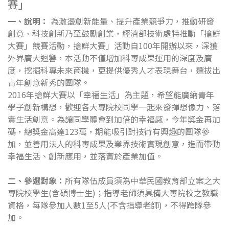
賽」
一、說明：
為激盪創新能量、提升產業競爭力，推動研發
創意、科技創新乃至鼓勵創業，經濟部技術處特推動「搶鮮
大賽」競賽活動，搶鮮大賽」活動自100年開辦以來，深獲
外界廣大迴響，本活動不僅增加科專成果運用的深度及廣
度，挖掘科專未來商機，更提供優秀人才表現舞台，選拔出
青年創意新秀的團隊。
2016年搶鮮大賽以「幸福生活」為主題，希望能廣納青年
學子創新構想，歡迎各大專院校同學一起來發揮想像力、落
實生活創意。為讓同學體會到加倍的幸福感，今年獎金再加
碼，總獎金高達123萬，期能吸引對技術有興趣的團隊參
加，並善用法人的科專成果及業界技術實現創意，進而帶動
幸福生活、創新應用，並落實於產業加值。
二、參選對象：
所有隊伍成員須為中華民國教育部立案之大
專院校學生(含碩博士生)；指導老師須具備大專院校之教職
資格，每隊參加人數1至5人(不含指導老師)，不得跨隊參
加。