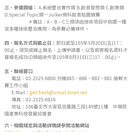
三、參選類組：
A.系統整合實作類 B.創意發想類 C.創業類
D.Special Topic類－Juiker揪科創意貼圖競賽
＊備註：A、B、C三類須由技術項目中挑選一種
或多種技術整合應用，為參賽必備條件。
四、報名方式與截止日：
即日起至105年5月20日(五)17：
00止，須完成線上報名、上傳申請書，以及郵寄報名資料才
算報名成功(D類組收件至105年8月31日(三)17：00止)。
五、聯絡窗口
電話：02-2325-6800 分機885、886、882、881 搶鮮大
賽工作小組
E-Mail：
get-fresh@umail.hinet.net
傳真：02-2325-6816
地址：106臺北市大安區信義路三段149號11樓 中華民
國產業科技發展協進會
六、相關規定與活動詳情請參閱活動網站