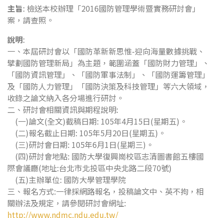
主旨
: 檢送本校辦理「2016國防管理學術暨實務研討會」
案，請查照。
說明
:
一、本屆研討會以「國防革新新思惟-迎向海量數據挑戰、
擘劃國防管理新局」為主題，範圍涵蓋「國防財力管理」、
「國防資訊管理」、「國防軍事法制」、「國防運籌管理」
及「國防人力管理」「國防決策及科技管理」等六大領域，
收錄之論文納入各分場進行研討。
二、研討會相關資訊與期程說明:
(一)論文(全文)截稿日期: 105年4月15日(星期五)。
(二)報名截止日期: 105年5月20日(星期五)。
(三)研討會日期: 105年6月1日(星期三)。
(四)研討會地點: 國防大學復興崗校區志清圖書館五樓國
際會議廳(地址:台北市北投區中央北路二段70號)
(五)主辦單位: 國防大學管理學院
三、報名方式:一律採網路報名，投稿論文中、英不拘，相
關辦法及規定，請參閱研討會網址:
http://www.ndmc.ndu.edu.tw/