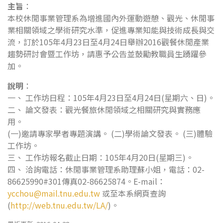
主旨
：
本校休閒事業管理系為增進國內外運動遊憩、觀光、休閒事
業相關領域之學術研究水準，促進專業知能與技術成長與交
流，訂於105年4月23日至4月24日舉辦2016觀餐休閒產業
趨勢研討會暨工作坊，請惠予公告並鼓勵教職員生踴躍參
加。
說明
：
一、 工作坊日程：105年4月23日至4月24日(星期六、日)。
二、 論文發表：觀光餐旅休閒領域之相關研究與實務應
用。
(一)邀請專家學者專題演講。 (二)學術論文發表。 (三)體驗
工作坊。
三、 工作坊報名截止日期：105年4月20日(星期三)。
四、 洽詢電話：休閒事業管理系助理蘇小姐，電話：02-
86625990#301傳真02-86625874。E-mail：
ycchou@mail.tnu.edu.tw
或至本系網頁查詢
(
http://web.tnu.edu.tw/LA/
)。