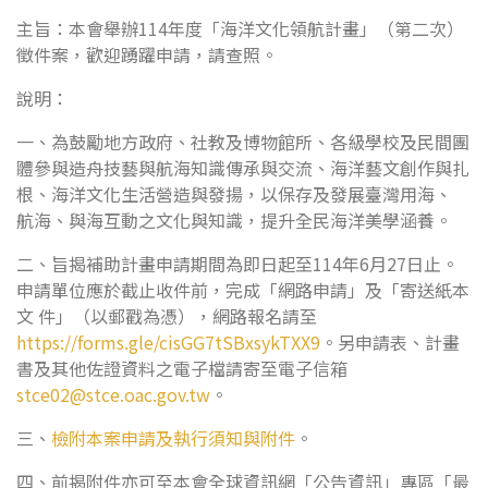
主旨：本會舉辦114年度「海洋文化領航計畫」（第二次）
徵件案，歡迎踴躍申請，請查照。
說明：
一、為鼓勵地方政府、社教及博物館所、各級學校及民間團
體參與造舟技藝與航海知識傳承與交流、海洋藝文創作與扎
根、海洋文化生活營造與發揚，以保存及發展臺灣用海、
航海、與海互動之文化與知識，提升全民海洋美學涵養。
二、旨揭補助計畫申請期間為即日起至114年6月27日止。
申請單位應於截止收件前，完成「網路申請」及「寄送紙本
文 件」（以郵戳為憑），網路報名請至
https://forms.gle/cisGG7tSBxsykTXX9
。另申請表、計畫
書及其他佐證資料之電子檔請寄至電子信箱
stce02@stce.oac.gov.tw
。
三、
檢附本案申請及執行須知與附件
。
四、前揭附件亦可至本會全球資訊網「公告資訊」專區「最