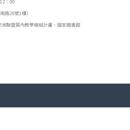
12：00
南路20號1樓）
歐洲聯盟莫內教學模組計畫、國家圖書館