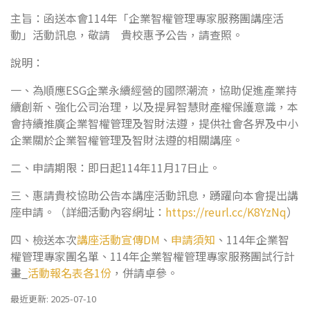
主旨：函送本會114年「企業智權管理專家服務團講座活
動」活動訊息，敬請 貴校惠予公告，請查照。
說明：
一、為順應ESG企業永續經營的國際潮流，協助促進產業持
續創新、強化公司治理，以及提昇智慧財產權保護意識，本
會持續推廣企業智權管理及智財法遵，提供社會各界及中小
企業關於企業智權管理及智財法遵的相關講座。
二、申請期限：即日起114年11月17日止。
三、惠請貴校協助公告本講座活動訊息，踴躍向本會提出講
座申請。（詳細活動內容網址：
https://reurl.cc/K8YzNq
）
四、檢送本次
講座活動宣傳DM
、
申請須知
、114年企業智
權管理專家團名單、114年企業智權管理專家服務團試行計
畫_
活動報名表各1份
，併請卓參。
最近更新: 2025-07-10