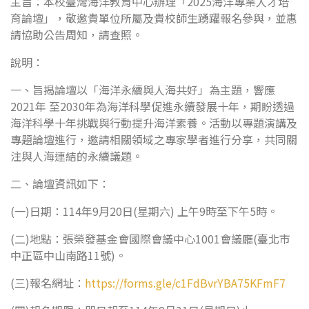
主旨：本校臺灣海洋教育中心辦理「2025海洋專業人才培
育論壇」，敬邀貴單位所屬及貴校師生踴躍報名參與，並惠
請協助公告周知，請查照。
說明：
一、旨揭論壇以「海洋永續與人海共好」為主題，響應
2021年 至2030年為海洋科學促進永續發展十年，期盼透過
海洋科學十年挑戰與行動提升海洋素養。活動以專題演講及
專題論壇進行，邀請相關領域之專家學者進行分享，共同關
注與人海連結的永續議題。
二、論壇資訊如下：
(一)日期：114年9月20日(星期六) 上午9時至下午5時。
(二)地點：張榮發基金會國際會議中心1001會議廳(臺北市
中正區中山南路11號)。
(三)報名網址：
https://forms.gle/c1FdBvrYBA75KFmF7