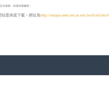
全年徵稿，採隨到隨審制。
網
站查詢或下載，網址為
http://edujou.web.nhcue.edu.tw/front/bin