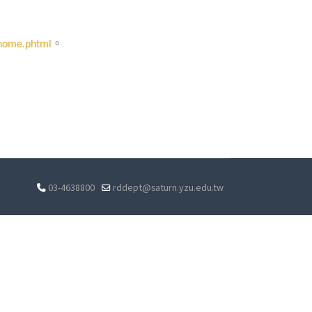
。
/home.phtml
03-4638800
rddept@saturn.yzu.edu.tw