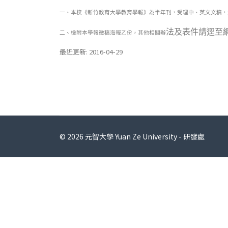
一、本校《新竹教育大學教育學報》為半年刊，受理中、英文文稿，
法及表件請逕至
二、檢附本學報徵稿海報乙份，其他相關辦
最近更新: 2016-04-29
© 2026 元智大學 Yuan Ze University - 研發處