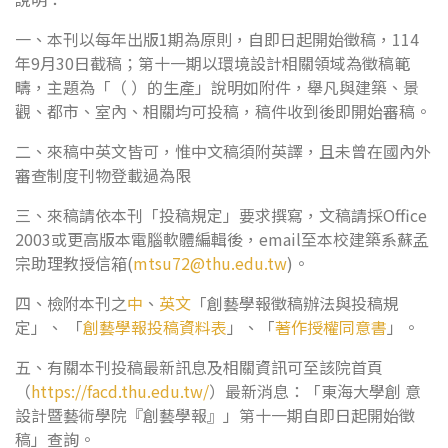
一、本刊以每年出版1期為原則，自即日起開始徵稿，114
年9月30日截稿；第十一期以環境設計相關領域為徵稿範
疇，主題為「（ ）的生產」說明如附件，舉凡與建築、景
觀、都市、室內、相關均可投稿，稿件收到後即開始審稿。
二、來稿中英文皆可，惟中文稿須附英譯，且未曾在國內外
審查制度刊物登載過為限
三、來稿請依本刊「投稿規定」要求撰寫，文稿請採Office
2003或更高版本電腦軟體編輯後，email至本校建築系蘇孟
宗助理教授信箱(
mtsu72@thu.edu.tw
)。
四、檢附本刊之
中
、
英文
「創藝學報徵稿辦法與投稿規
定」、 「
創藝學報投稿資料表
」、「
著作授權同意書
」。
五、有關本刊投稿最新訊息及相關資訊可至該院首頁
（
https://facd.thu.edu.tw/
）最新消息：「東海大學創 意
設計暨藝術學院『創藝學報』」第十一期自即日起開始徵
稿」查詢。