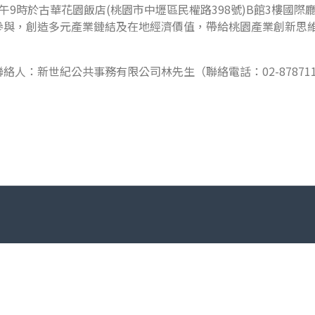
上午9時於古華花園飯店(桃園市中壢區民權路398號)B館3樓國
參與，創造多元產業鏈結及在地經濟價值，帶給桃園產業創新思
絡人：新世紀公共事務有限公司林先生（聯絡電話：02-8787111