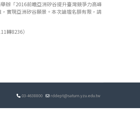
際廳舉辦「2016前瞻亞洲矽谷提升臺灣競爭力高峰
維，實現亞洲矽谷願景。本次論壇名額有限，請
1轉8236）
03-4638800
rddept@saturn.yzu.edu.tw