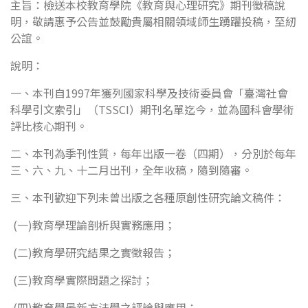
主旨：檢送本校教育學院《教育與心理研究》期刊徵稿說
明，敬請惠予公告並鼓勵貴屬相關領域師生踴躍投稿，至紉
公誼。
說明：
一、本刊自1997年獲列國家科學及技術委員會「臺灣社會
科學引文索引」（TSSCI）期刊名單迄今，並為國科會學術
評比核心期刊。
二、本刊為季刊性質，每年出版一卷（四期），分別於每年
三、六、九、十二月出刊，全年收稿，隨到隨審。
三、本刊歡迎下列未曾出版之各種原創性研究論文稿件：
(一)教育學理論剖析與實務應用；
(二)教育學研究結果之實徵報告；
(三)教育學實際問題之探討；
(四)教育學最新方法學之評論與應用；