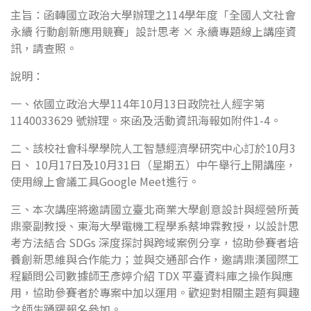
主旨：函轉國立政治大學辦理之114學年度「全國人文社會
永續 行動創新應用競賽」設計思考 × 永續專題線上講座資
訊，請查照。
說明：
一、依國立政治大學114年10月13日政院社人經字第
1140033629 號辦理。來函及活動資訊海報如附件1-4。
二、該校社會科學學院人工智慧經濟學研究中心訂於10月3
日、 10月17日及10月31日（星期五）中午舉行上開講座，
使用線上會議工具Google Meet進行。
三、本次講座將邀請國立臺北商業大學創意設計與經營所黃
鼎豪副教授、東海大學電機工程學系蔡坤霖教授，以設計思
考方法結合 SDGs 深度探討與跨域案例分享，協助參賽者培
養創新思維與合作能力；並與交通部合作，邀請鼎漢國際工
程顧問公司數據師王彥婷介紹 TDX 平臺資料庫之操作與應
用，協助參賽者於專案中加以運用。歡迎對相關主題有興趣
之師生踴躍報名參加。