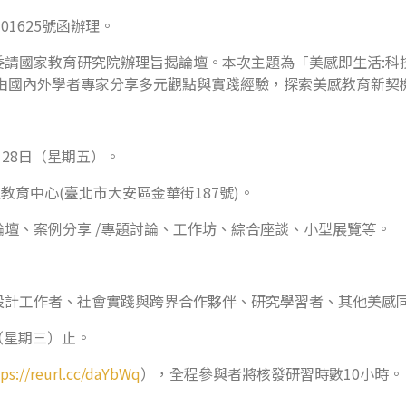
01625號函辦理。
委請國家教育研究院辦理旨揭論壇。本次主題為「美感即生活:科
並由國內外學者專家分享多元觀點與實踐經驗，探索美感教育新契
月28日（星期五）。
育中心(臺北市大安區金華街187號)。
論壇、案例分享 /專題討論、工作坊、綜合座談、小型展覽等。
計工作者、社會實踐與跨界合作夥伴、研究學習者、其他美感
（星期三）止。
tps://reurl.cc/daYbWq
），全程參與者將核發研習時數10小時。