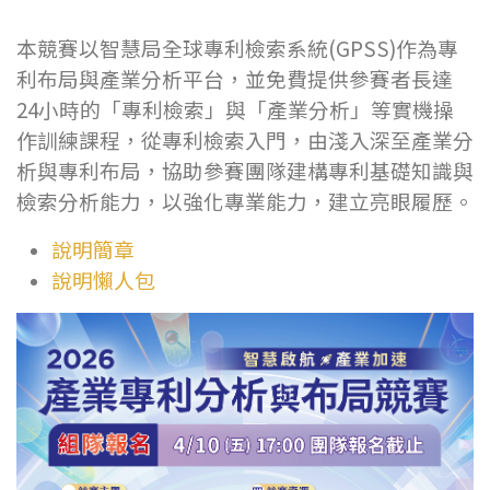
本競賽以智慧局全球專利檢索系統(GPSS)作為專
利布局與產業分析平台，並免費提供參賽者長達
24小時的「專利檢索」與「產業分析」等實機操
作訓練課程，從專利檢索入門，由淺入深至產業分
析與專利布局，協助參賽團隊建構專利基礎知識與
檢索分析能力，以強化專業能力，建立亮眼履歷。
說明簡章
說明懶人包