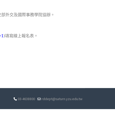
交部外交及國際事務學院協辦。
=1
)填寫線上報名表。
03-4638800
rddept@saturn.yzu.edu.tw