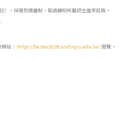
星期日）。採隨到隨審制，敬請轉知所屬師生儘早投稿。
。
會網站：
https://facdev2026.conf.nycu.edu.tw/
閱覽。