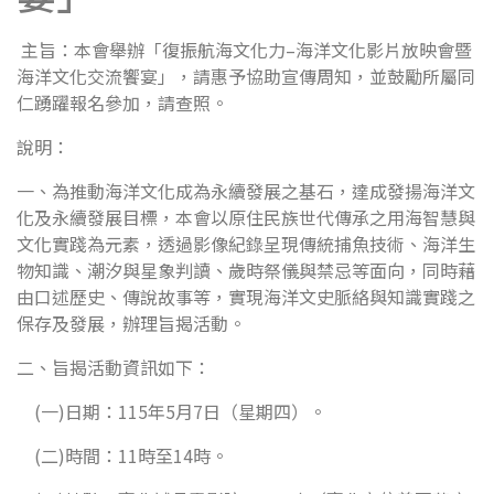
主旨：本會舉辦「復振航海文化力–海洋文化影片放映會暨
海洋文化交流饗宴」，請惠予協助宣傳周知，並鼓勵所屬同
仁踴躍報名參加，請查照。
說明：
一、為推動海洋文化成為永續發展之基石，達成發揚海洋文
化及永續發展目標，本會以原住民族世代傳承之用海智慧與
文化實踐為元素，透過影像紀錄呈現傳統捕魚技術、海洋生
物知識、潮汐與星象判讀、歲時祭儀與禁忌等面向，同時藉
由口述歷史、傳說故事等，實現海洋文史脈絡與知識實踐之
保存及發展，辦理旨揭活動。
二、旨揭活動資訊如下：
(一)日期：115年5月7日（星期四）。
(二)時間：11時至14時。