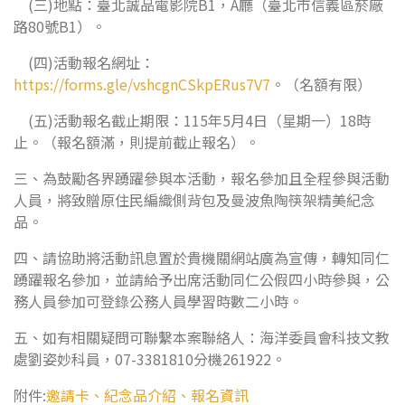
(三)地點：臺北誠品電影院B1，A廳（臺北市信義區菸廠
路80號B1）。
(四)活動報名網址：
https://forms.gle/vshcgnCSkpERus7V7
。（名額有限）
(五)活動報名截止期限：115年5月4日（星期一）18時
止。（報名額滿，則提前截止報名）。
三、為鼓勵各界踴躍參與本活動，報名參加且全程參與活動
人員，將致贈原住民編織側背包及曼波魚陶筷架精美紀念
品。
四、請協助將活動訊息置於貴機關網站廣為宣傳，轉知同仁
踴躍報名參加，並請給予出席活動同仁公假四小時參與，公
務人員參加可登錄公務人員學習時數二小時。
五、如有相關疑問可聯繫本案聯絡人：海洋委員會科技文教
處劉姿妙科員，07-3381810分機261922。
附件:
邀請卡、紀念品介紹、報名資訊