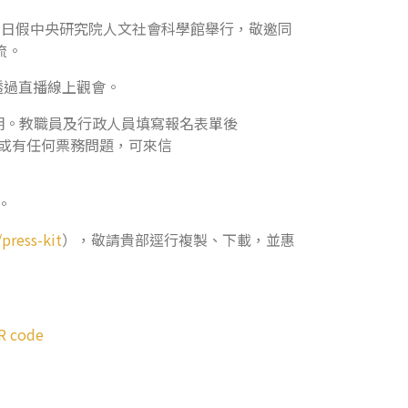
 24 日假中央研究院人文社會科學館舉行，敬邀同
流。
透過直播線上觀會。
明。教職員及行政人員填寫報名表單後
或有任何票務問題，可來信
。
press-kit
），敬請貴部逕行複製、下載，並惠
 code