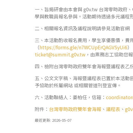
一、旨揭研會由本會與 g0v.tw 台灣零時政府
學與教職員報名參與。活動期待透過多元議程形
二、相關報名資訊及議程說明請參見活動官網 
三、本活動酌收報名費用，學生享優惠價，費
（
https://forms.gle/n7WCUpErQAGVSyUi6
）
ticket@summit.g0v.tw
，由票務志工協助您報
四、檢附台灣零時政府雙年會海報暨議程表乙份、
五、公文文字稿、海報暨議程表已置於本活動
予協助於所屬網站 或相關管道刊登宣傳。
六、活動聯絡人：姜柏任，信箱：
coordinato
附件：
台灣零時政府雙年會海報
、
議程表
、
g0
最近更新: 2026-05-07