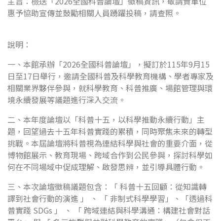
主旨：檢送「2026全國科普論壇」徵稿資訊，敬請貴單位
惠予協助宣傳並鼓勵相關人員踴躍投稿，請查照。
說明：
一、本館承辦「2026全國科普論壇」，擬訂於115年9月15
日至17日舉行，邀請全國科普及科學教育機構、學者專家及
相關業界夥伴參與，就科學教育、科普推廣、場館管理與環
境永續發展等議題進行深入交流。
二、本年度論壇以「科普十五，以科學推動永續行動」主
題，回望過去十五年科普實踐的累積，同時聚焦未來的轉型
挑戰。本屆論壇將科普視為連結科學與社會的重要介面，從
博物館展示、教育現場、跨域合作到公民參與，探討科學如
何在不同場域中促成理解、啟發思辨，並引導具體行動。
三、本次論壇徵稿議題包含：「 科普十五回顧：從知識轉
譯到社會行動的演進 」 、 「 非制式科學學習」、「透過科
普實踐 SDGs 」 、 「 跨域連結與科學溝通：構建社會對話