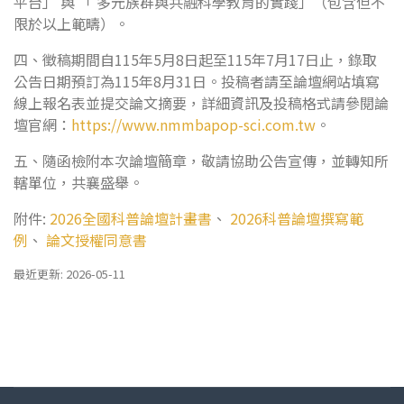
平台」 與 「 多元族群與共融科學教育的實踐」（包含但不
限於以上範疇）。
四、徵稿期間自115年5月8日起至115年7月17日止，錄取
公告日期預訂為115年8月31日。投稿者請至論壇網站填寫
線上報名表並提交論文摘要，詳細資訊及投稿格式請參閱論
壇官網：
https://www.nmmbapop-sci.com.tw
。
五、隨函檢附本次論壇簡章，敬請協助公告宣傳，並轉知所
轄單位，共襄盛舉。
附件:
2026全國科普論壇計畫書
、
2026科普論壇撰寫範
例
、
論文授權同意書
最近更新: 2026-05-11