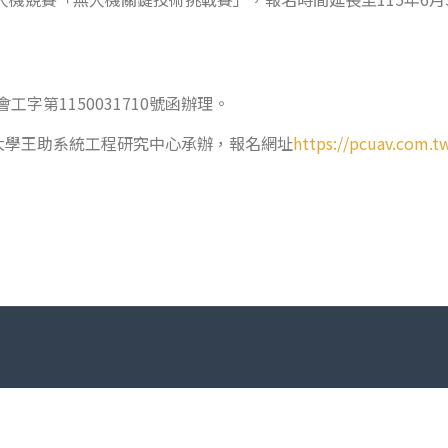
。
工字第1150031710號函辦理。
大學王助系統工程研究中心承辦，報名網址
https://pcuav.com.t