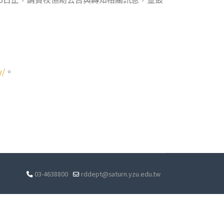
w/
。
03-4638800
rddept@saturn.yzu.edu.tw