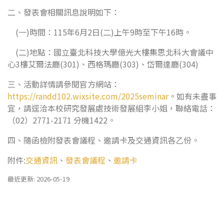
二、發表會相關訊息說明如下：
(一)時間：115年6月2日(二)上午9時至下午16時。
(二)地點：國立臺北科技大學億光大樓集思北科大會議中
心3樓艾爾法廳(301)、西格瑪廳(303)、岱爾達廳(304)
三、活動詳情請參閱官方網站：
https://randd102.wixsite.com/2025seminar
。如有未盡事
宜，請逕洽本校研究發展處技術發展組李小姐，聯絡電話：
（02）2771-2171 分機1422。
四、隨函檢附發表會議程、邀請卡及交通資訊各乙份。
附件:
交通資訊
、
發表會議程
、
邀請卡
最近更新: 2026-05-19