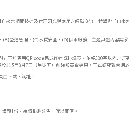
對自來水相關技術及管理研究與應用之經驗交流，特舉辦「自來
、(B)營運管理、(C)水質安全、(D)供水服務。主題具體內容
報右下角專用QR code完成作者資料填表，並將500字以內之研究
於115年8月7日（星期五）前通知審查結果，正式研究報告則於
頁面下載，網址：
」海報1份，惠請張貼公告，俾以宣傳。