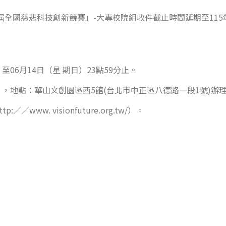
屆全國慈悲科技創新競賽」-大專校院組收件截止時間延期至115年
至06月14日（星 期日）23點59分止。
六），地點：華山文創園區西5館(台北市中正區八德路一段1號)辦
w. visionfuture.org.tw/）。