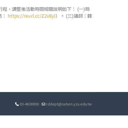
團隊學者公務行程，調整後活動時間相關說明如下： (一)時
連結：
https://reurl.cc/Z2v8yl
）。 (三)講師：韓
03-4638800
rddept@saturn.yzu.edu.tw