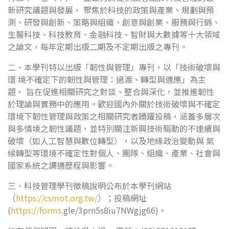
新研究議題與發展， 聚焦於科技的政策與產業、規劃與預
測、研發與創新、策略與組織、創意與創業、服務與行銷、
生醫科技、科技教育、金融科技、智財與大數據等十大領域
之論文，每年定期出版二期及不定期出版之專刊。
二、本學刊特以出版「韌性與管理」專刊，以「技術破壞與
環 境不確定下的韌性與管理：過渡、轉型與適應」為主
題， 旨在促進相關研究之對談、整合與深化，並推進韌性
於理論與實務中的應用。歡迎國內外關於技術破壞與不確定
環境下韌性管理與政策之相關研究者踴躍投稿，涵蓋多層次
與多情境之韌性議題，並特別關注新興技術驅動的不連續與
破壞（如人工智慧與數位轉型），以及地緣政治變動與 氣
候轉型等環境不確定性對個人、團隊、組織、產業、社會與
國家系統之調適歷程與影響。
三、科技管理學刊徵稿說明公布於本學刊網站
（
https://csmot.org.tw/
）；投稿網址
(
https://forms.
gle/3prn5s8iu7NWgjg66)，