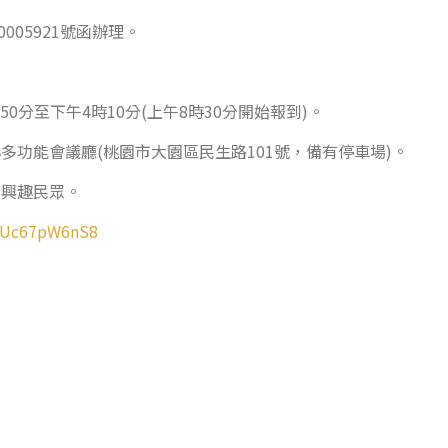
005921號函辦理。
時50分至下午4時10分(上午8時30分開始報到)。
多功能會議廳(桃園市大園區民生路101號，備有停車場)。
有興趣民眾。
wwUc67pW6nS8