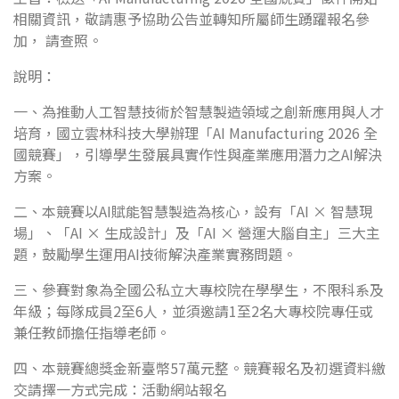
相關資訊，敬請惠予協助公告並轉知所屬師生踴躍報名參
加， 請查照。
說明：
一、為推動人工智慧技術於智慧製造領域之創新應用與人才
培育，國立雲林科技大學辦理「AI Manufacturing 2026 全
國競賽」，引導學生發展具實作性與產業應用潛力之AI解決
方案。
二、本競賽以AI賦能智慧製造為核心，設有「AI × 智慧現
場」、「AI × 生成設計」及「AI × 營運大腦自主」三大主
題，鼓勵學生運用AI技術解決產業實務問題。
三、參賽對象為全國公私立大專校院在學學生，不限科系及
年級；每隊成員2至6人，並須邀請1至2名大專校院專任或
兼任教師擔任指導老師。
四、本競賽總獎金新臺幣57萬元整。競賽報名及初選資料繳
交請擇一方式完成：活動網站報名