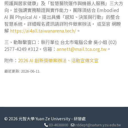
照護與居家健康」及「智慧醫院運作與機器人服務」三大方
向，並強調實務驗證與實作能力，團隊須結合 Embodied
AI 與 Physical AI，提出具備「感知、決策與行動」的整合
智慧系統，詳細報名資訊請詳附件徵案辦法， 或至官 網瞭
解
https://ai4all.taiwanarena.tech/
。
三、動聯繫窗口：執行單位 台北市電腦公會 吳小姐 (02)
2577-4249 #312，信箱：
annett@mail.tca.org.tw
。
附件：
2026 AI 創新獎徵案辦法、活動宣傳文宣
最近更新: 2026-06-11
© 2026 元智大學 Yuan Ze University - 研發處
03-4638800
rddept@saturn.yzu.edu.tw