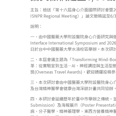
主旨：檢送「第十六屆身心介面國際研討會暨2026年國際營養
ISNPR Regional Meeting）」論
說明：
一、由中國醫藥大學附設醫院身心介面研究與健康中
Interface International Symposi
日於台中中國醫藥大學水湳校區舉辦。本次研
二、本屆會議主題為「Transforming Mind-Body Me
革：從實驗室到生活—AI、神經調控與生活型態醫學）」。並
獎(Overseas Travel Awards)，歡迎踴躍投稿
三、本次研討會由中國醫藥大學附設醫院身心介
及台灣精神醫學會健康台灣深耕計畫共同協辦
四、本研討會延續歷年於臺中市舉辦之傳統，並以全英文方
Submission）及海報展示（Poster 
病、分子醫學、精神藥理學、東西方營養精神醫