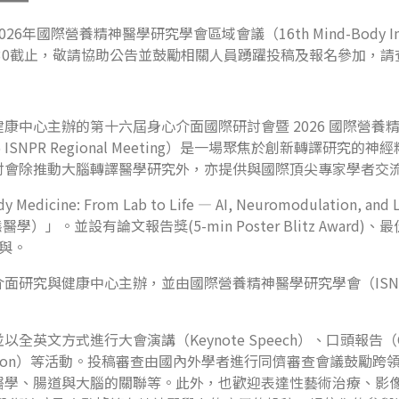
精神醫學研究學會區域會議（16th Mind-Body Interface Int
文徵稿延至6/30截止，敬請協助公告並鼓勵相關人員踴躍投稿及報名參加，
心主辦的第十六屆身心介面國際研討會暨 2026 國際營養精神醫學
um and 2026 ISNPR Regional Meeting）是一場聚焦於創新
討會除推動大腦轉譯醫學研究外，亦提供與國際頂尖專家學者交
dicine: From Lab to Life — AI, Neuromodulation,
設有論文報告獎(5-min Poster Blitz Award)、最佳海報
參與。
面研究與健康中心主辦，並由國際營養精神醫學研究學會（ISNP
。
式進行大會演講（Keynote Speech）、口頭報告（Oral P
Presentation）等活動。投稿審查由國內外學者進行同儕審查會
學、腸道與大腦的關聯等。此外，也歡迎表達性藝術治療、影像