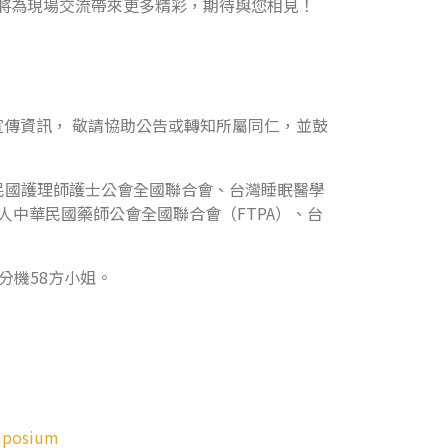
將為現場交流帶來更多精彩，期待與您相見！
宣傳資訊， 敬請協助公告或轉知所屬同仁，並鼓
民國護理師護士公會全國聯合會、台灣睡眠醫學
人中華民國藥師公會全國聯合會（FTPA）、台
9 分機58方小姐。
mposium