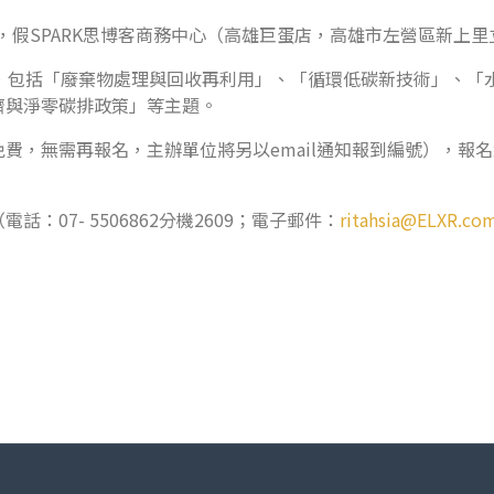
，假SPARK思博客商務中心（高雄巨蛋店，高雄市左營區新上里立
件，包括「廢棄物處理與回收再利用」、「循環低碳新技術」、「
濟與淨零碳排政策」等主題。
費，無需再報名，主辦單位將另以email通知報到編號），報
07- 5506862分機2609；電子郵件：
ritahsia@ELXR.co