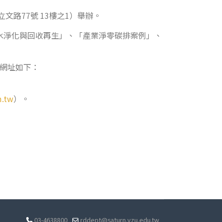
文路77號 13樓之1）舉辦。
水淨化與回收再生」、「產業淨零碳排案例」、
名網址如下：
m.tw
）。
03-4638800
rddept@saturn.yzu.edu.tw