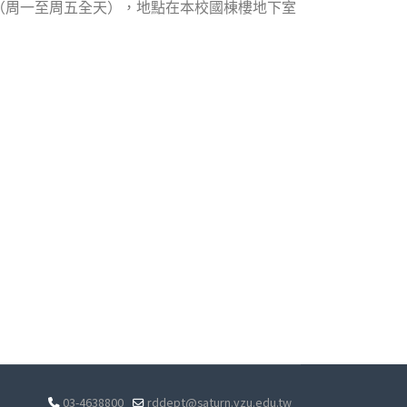
2日（周一至周五全天），地點在本校國棟樓地下室
03-4638800
rddept@saturn.yzu.edu.tw