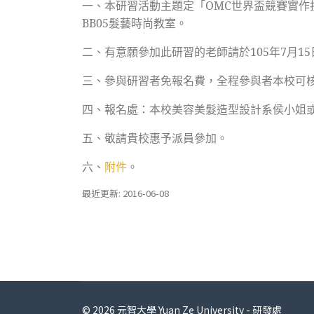
一、
本研習活動主題定「OMC世界盃競賽實作技
BB05髮藝時尚教室。
二、
有意願參加此研習的老師請於105年7月
三、
參與研習者免報名費，全程參與者本校可核
四、
報名處：本校美容美髮造型設計系侯小姐或陳小姐
五、
敬請貴校惠予派員參加。
六、
附件
。
最近更新: 2016-06-08
© 2026 元智大學 Yuan Ze University - 研發處