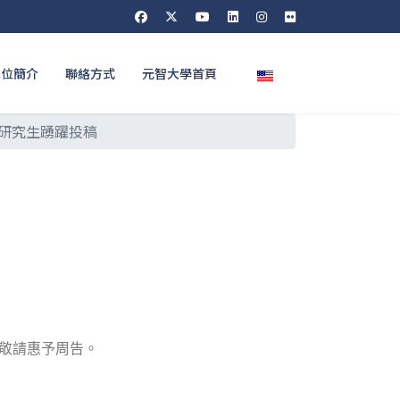
選擇你的語言
單位簡介
聯絡方式
元智大學首頁
研究生踴躍投稿
」
，敬請惠予周告。