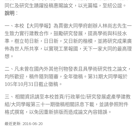
同仁及研究生踴躍投稿惠賜論文，以光篇幅，至紉公誼。
說明
：
一、
本校【大同學報】為貫徹大同學府創辦人林尚志先生一
生致力實行建教合作，鼓勵研究發展，提高學術與科技水
準，樹立苟日新，日日新，又日新的楷模，並將研究成果廣
佈為世人所共享，以實現工業報國，天下一家大同的最高理
想。
二、
凡未曾在國內外其他刊物發表且具學術研究性之論文，
均所歡迎，稿件隨到隨審，全年徵稿。第31期大同學報於
105年10月31日截止徵稿。
三、
相關資訊請至本校首頁/行政單位/研究發展處產學建教
組/大同學報第三十一期徵稿相關訊息下載，並請參照附件
格式撰寫，以免因重新排版而造成論文內容錯誤。
最近更新: 2016-06-20