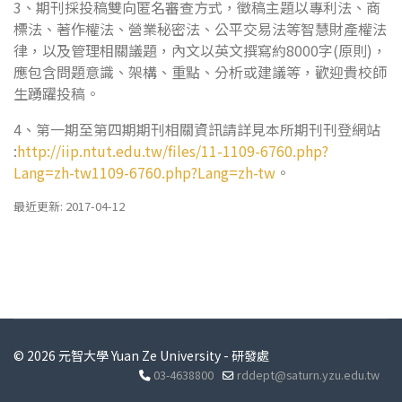
3、期刊採投稿雙向匿名審查方式，徵稿主題以專利法、商
標法、著作權法、營業秘密法、公平交易法等智慧財產權法
律，以及管理相關議題，內文以英文撰寫約8000字(原則)，
應包含問題意識、架構、重點、分析或建議等，歡迎貴校師
生踴躍投稿。
4、第一期至第四期期刊相關資訊請詳見本所期刊刊登網站
:
http://iip.ntut.edu.tw/files/11-1109-6760.php?
Lang=zh-tw1109-6760.php?Lang=zh-tw
。
最近更新: 2017-04-12
© 2026 元智大學 Yuan Ze University - 研發處
03-4638800
rddept@saturn.yzu.edu.tw