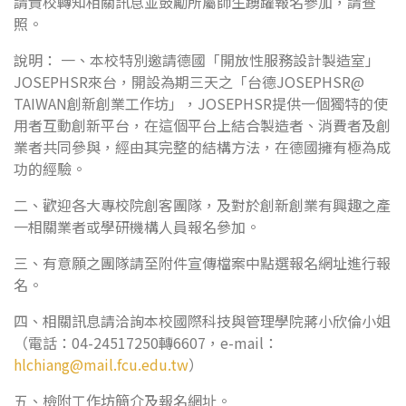
請貴校轉知相關訊息並鼓勵所屬師生踴躍報名參加，請查
照。
說明： 一、本校特別邀請德國「開放性服務設計製造室」
JOSEPHSR來台，開設為期三天之「台德JOSEPHSR@
TAIWAN創新創業工作坊」，JOSEPHSR提供一個獨特的使
用者互動創新平台，在這個平台上結合製造者、消費者及創
業者共同參與，經由其完整的結構方法，在德國擁有極為成
功的經驗。
二、歡迎各大專校院創客團隊，及對於創新創業有興趣之產
一相關業者或學研機構人員報名參加。
三、有意願之團隊請至附件宣傳檔案中點選報名網址進行報
名。
四、相關訊息請洽詢本校國際科技與管理學院蔣小欣倫小姐
（電話：04-24517250轉6607，e-mail：
hlchiang@mail.fcu.edu.tw
）
五、檢附工作坊簡介及報名網址。