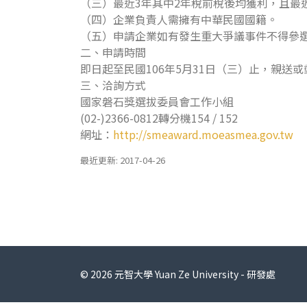
（三）最近3年其中2年稅前稅後均獲利，且最
（四）企業負責人需擁有中華民國國籍。
（五）申請企業如有發生重大爭議事件不得參
二、申請時間
即日起至民國106年5月31日（三）止，親送
三、洽詢方式
國家磐石獎選拔委員會工作小組
(02-)2366-0812轉分機154 / 152
網址：
http://smeaward.moeasmea.gov.tw
最近更新: 2017-04-26
© 2026 元智大學 Yuan Ze University - 研發處