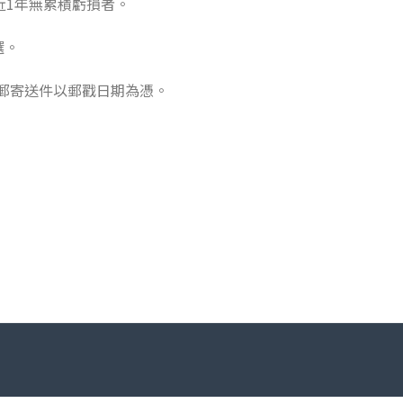
近1年無累積虧損者。
選。
或郵寄送件以郵戳日期為憑。