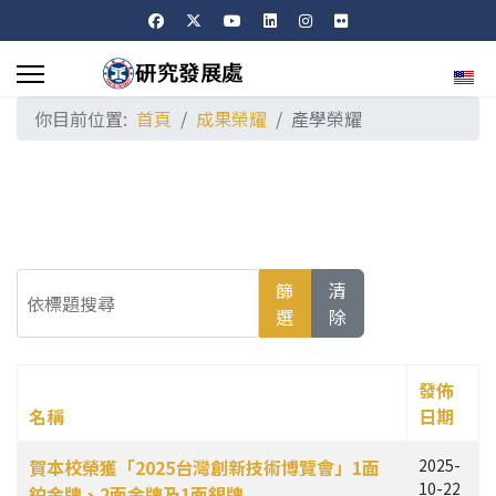
選擇
你目前位置:
首頁
成果榮耀
產學榮耀
依標題搜尋
篩
清
選
除
發佈
名稱
日期
文章列表
賀本校榮獲「2025台灣創新技術博覽會」1面
2025-
10-22
鉑金牌、2面金牌及1面銀牌