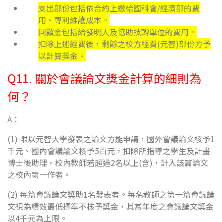
支出部份包括依合約上繳給國科會/經濟部的費
用、專利維護成本。
回饋金包括給發明人及協助技轉單位的費用。
扣除上述經費後，剩餘之校方經費(元智)部份方予
以計算獎金。
Q11. 關於會議論文獎金計算的細則為
何？
A：
(1) 限以元智大學發表之論文方能申請，國外會議論文核予1
千元、國內會議論文核予5百元，扣除所指導之學生及計畫
博士後助理，校內教師若超過2名以上(含)，計入該篇論文
之校內第一作者。
(2) 每篇會議論文獎助1名發表者。每名教師之第一篇會議論
文視為績效最低標準不核予獎金，其當年度之會議論文獎金
以4千元為上限。