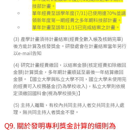
技部計畫。
單年經費至該學年度(7/31)已使用達70%並請
領新年度第一期經費之多年期科技部計畫。
單年計畫至該年11/15已完成結案之計畫。
(3) 產學計畫須待計畫結案(經費全數入帳及核銷完畢)
後方能計算及核發獎金。研發處會在計畫結案當年另行
以e-mail告知
(4) 研究計畫經費繳回，以結案金額(核定經費扣除繳回
金額)計算獎金，多年期計畫順延至最後一年結算繳回
金額。【國立大學與私立大學不同，國立大學未使用完
的經費可入校務基金(仍為學校收入)，私立大學則依規
定須繳回國科會(視為學校損失)】
(5) 主持人離職，有校內共同主持人者交共同主持人處
理，無共同主持人者獎金不發。
Q9. 關於發明專利獎金計算的細則為