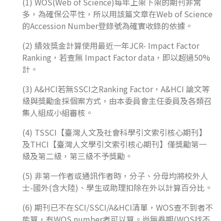
(1) WOS(Web of Science)每年上架下架的期刊非常
多，為確保公平性，所以用該篇文章在Web of Science
的Accession Number登錄號為確實收錄的依據。
(2) 績效獎金計算使用最近一年JCR- Impact Factor
Ranking，若查無 Impact Factor data，即以超過50%
計。
(3) A&HCI若無SSCI之Ranking Factor，A&HCI 論文等
級與獎勵金採個案方式，由本委員會主任委員及各類召
集人組成小組審核。
(4) TSSCI【臺灣人文及社會科學引文索引核心期刊】
及THCI【臺灣人文學引文索引核心期刊】僅獎勵第一
級及第二級，第三級不予獎勵。
(5) 非第一作者或通訊作者時，分子、分母均將校外人
士-國外(含大陸)、學生或助理扣除在外以計算百分比。
(6) 期刊已不在SCI/SSCI/A&HCI清單，WOS查不到者不
能算，有WOS number者可以算。尚無卷期(WOS找不