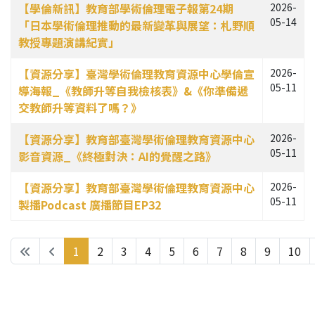
【學倫新訊】教育部學術倫理電子報第24期
2026-
05-14
「日本學術倫理推動的最新變革與展望：札野順
教授專題演講紀實」
【資源分享】臺灣學術倫理教育資源中心學倫宣
2026-
05-11
導海報_《教師升等自我檢核表》&《你準備遞
交教師升等資料了嗎？》
【資源分享】教育部臺灣學術倫理教育資源中心
2026-
05-11
影音資源_《終極對決：AI的覺醒之路》
【資源分享】教育部臺灣學術倫理教育資源中心
2026-
05-11
製播Podcast 廣播節目EP32
1
2
3
4
5
6
7
8
9
10
第 1 頁，共 15 頁