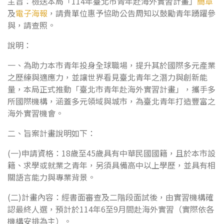
主旨：檢送本局「114年臺北市青年赴海外實習計畫」
簡章
及
電子海報
，請貴單位惠予協助公告周知以鼓勵青年踴躍參
與，請查照。
說明：
一、為助力本市青年投身全球職場，提升其於國際多元產業
之歷練與適應力，並讓世界看見臺北青年之潛力與創新能
量，本局正式推動「臺北市青年赴海外實習計畫」，攜手多
所國際機構，涵蓋多元領域與城市，為臺北青年打造豐富之
海外實習機會。
二、旨案計畫說明如下：
(一)申請資格：18歲至45歲具有中華民國國籍，且於本市設
籍、求學或就業之青年，另須具備高中以上學歷，並具有相
關語言能力與專業背景。
(二)計畫內容：經書面審查及二階段面試後，由實習機構確
認最終人選，預計於114年6至9月間赴海外實習（實際依各
機構安排為主）。