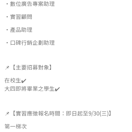
・數位廣告專案助理
・實習顧問
・產品助理
・口碑行銷企劃助理
📌【主要招募對象】
在校生✔️
大四即將畢業之學生✔️
📌【實習應徵報名時間：即日起至9/30(三)】
第一梯次