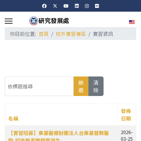
選擇
你目前位置:
首頁
校外實習專區
實習資訊
依標題搜尋
篩
清
選
除
發佈
名稱
日期
文章列表
【實習招募】東基醫療財團法人台東基督教醫
2026-
03-25
院-招收醫事職類實習生