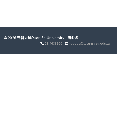
© 2026 元智大學 Yuan Ze University - 研發處
03-4638800
rddept@saturn.yzu.edu.tw