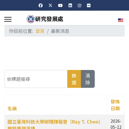
選擇
你目前位置:
首頁
最新消息
依標題搜尋
篩
清
選
除
發佈
名稱
日期
文章列表
國立臺灣科技大學辦理陳瑞曾（Ray T. Chen）
2026-
05-12
教授專題演講