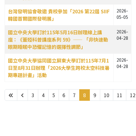
台灣發明協會敬邀 貴校參加「2026 第22屆 SIIF
2026-
05-05
韓國首爾國際發明展」
國立中央大學訂於115年5月16日辦理線上講
2026-
04-28
座：《蓋婭科普講座系列 59》—— 「非快速動
眼期睡眠中恐懼記憶的選擇性調節」
國立中央大學協同國立屏東大學訂於115年7月1
2026-
04-28
日至8月31日辦理「2026大學生跨校太空科技暑
期專題計畫」活動
3
4
5
6
7
8
9
10
11
12
第 8 頁，共 113 頁