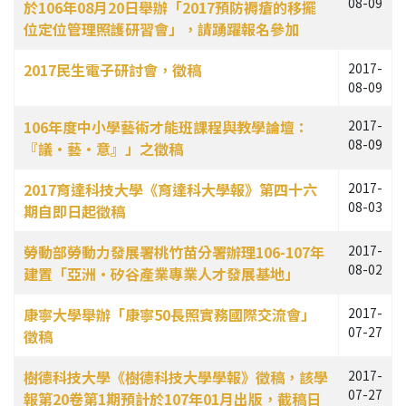
08-09
於106年08月20日舉辦「2017預防褥瘡的移擺
位定位管理照護研習會」，請踴躍報名參加
2017民生電子研討會，徵稿
2017-
08-09
106年度中小學藝術才能班課程與教學論壇：
2017-
08-09
『議‧藝‧意』」之徵稿
2017育達科技大學《育達科大學報》第四十六
2017-
08-03
期自即日起徵稿
勞動部勞動力發展署桃竹苗分署辦理106-107年
2017-
08-02
建置「亞洲‧矽谷產業專業人才發展基地」
康寧大學舉辦「康寧50長照實務國際交流會」
2017-
07-27
徵稿
樹德科技大學《樹德科技大學學報》徵稿，該學
2017-
07-27
報第20卷第1期預計於107年01月出版，截稿日