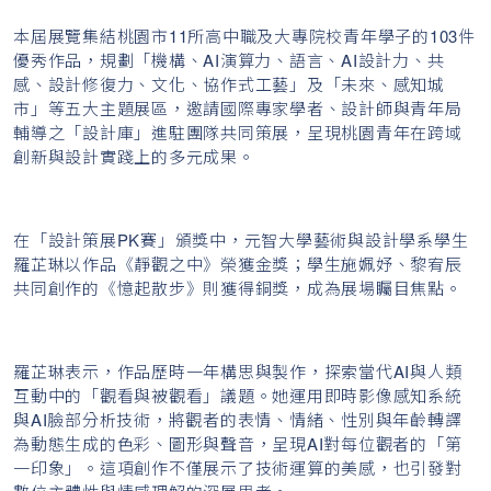
本屆展覽集結桃園市11所高中職及大專院校青年學子的103件
優秀作品，規劃「機構、AI演算力、語言、AI設計力、共
感、設計修復力、文化、協作式工藝」及「未來、感知城
市」等五大主題展區，邀請國際專家學者、設計師與青年局
輔導之「設計庫」進駐團隊共同策展，呈現桃園青年在跨域
創新與設計實踐上的多元成果。
在「設計策展PK賽」頒獎中，元智大學藝術與設計學系學生
羅芷琳以作品《靜觀之中》榮獲金獎；學生施姵妤、黎宥辰
共同創作的《憶起散步》則獲得銅獎，成為展場矚目焦點。
羅芷琳表示，作品歷時一年構思與製作，探索當代AI與人類
互動中的「觀看與被觀看」議題。她運用即時影像感知系統
與AI臉部分析技術，將觀者的表情、情緒、性別與年齡轉譯
為動態生成的色彩、圖形與聲音，呈現AI對每位觀者的「第
一印象」。這項創作不僅展示了技術運算的美感，也引發對