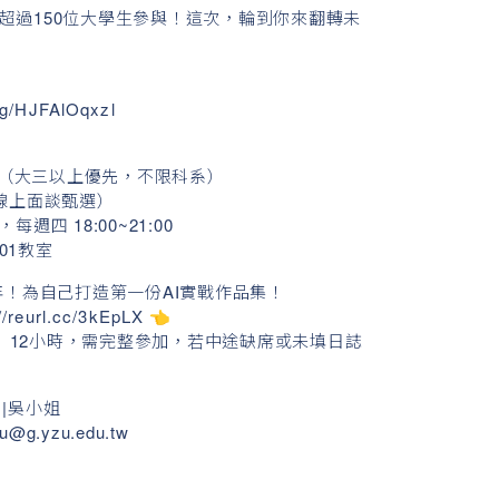
超過150位大學生參與！這次，輪到你來翻轉未
ng/HJFAlOqxzl
生（大三以上優先，不限科系）
採線上面談甄選）
，每週四 18:00~21:00
01教室
一年！為自己打造第一份AI實戰作品集！
//reurl.cc/3kEpLX
👈
】12小時，需完整參加，若中途缺席或未填日誌
|吳小姐
u@g.yzu.edu.tw