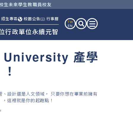
校生
未來學生
教職員
校友
招生專區
校園公告
行事曆
TW
EN
位
行政單位
永續元智
iversity 產學
！！
管、設計還是人文領域， 只要你想在畢業前擁有
」，這裡就是你的起跑點！
？