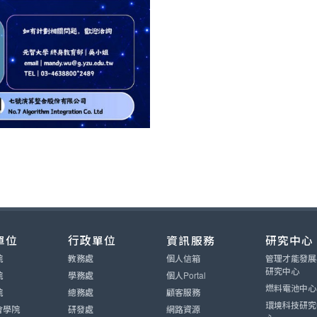
AI 綠能科技系列課程，火熱報名中！
單位
行政單位
資訊服務
研究中心
院
教務處
個人信箱
管理才能發展
研究中心
院
學務處
個人Portal
燃料電池中心
院
總務處
顧客服務
環境科技研究
會學院
研發處
網路資源