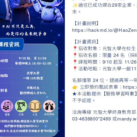
✨過往已成功媒合29家企業、
來。
【計畫說明】
https://hackmd.io/@HaoZe
【計畫資訊】
📍招收對象：元智大學在校
📍招收名額：限量 24 名（
📍課程時間：9/10 起至 11/26
📍活動地點：元智大學一館11
名額僅限 24 位，錯過再等
👉 立即預約甄試表單：
https:
★本活動提供【服務學習時數
不予認證。
洽詢專線 元智大學終身教育部 
03-4638800*2489 或
mandy.w