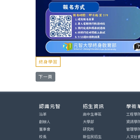
終身學習
下一篇文章: 【學費補助最高 100%】ESG x 
下一頁
認識元智
招生資訊
學術
沿革
高中生專區
工程學
創辦人
大學部
資訊學
董事會
研究所
管理學
校長
新住民招生
人文社