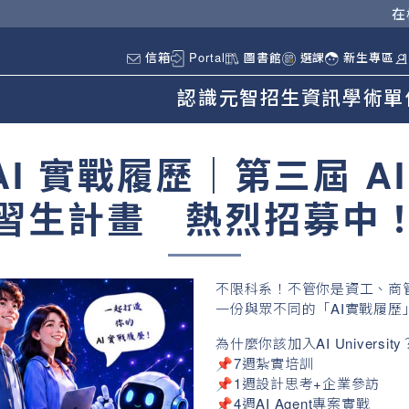
在
信箱
Portal
圖書館
選課
新生專區
認識元智
招生資訊
學術單
 實戰履歷｜第三屆 AI Un
習生計畫 熱烈招募中
不限科系！不管你是資工、商
一份與眾不同的「AI實戰履歷
為什麼你該加入AI University
📌7週紮實培訓
📌1週設計思考+企業參訪
📌4週AI Agent專案實戰